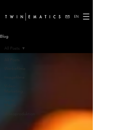
EN
Blog
All Posts
All Posts
Werbefilme
Imagefilme
Video-
Marketing
Social
Media
Videoproduktion