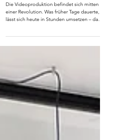
die Filmwelt verändert
Die Videoproduktion befindet sich mitten in
einer Revolution. Was früher Tage dauerte,
lässt sich heute in Stunden umsetzen – dank
künstlicher Intelligenz. Von der Idee über
den Schnitt bis hin zum fertigen Clip
übernimmt KI immer mehr Aufgaben, die
bislang ausschließlich Menschen
vorbehalten waren. Doch bedeutet das, dass
Technologie Kreativität ersetzt? Ganz im
Gegenteil: Sie erweitert sie.
Inhaltsverzeichnis KI in der Videoproduktion
Wie KI den Produktionsprozess verändert