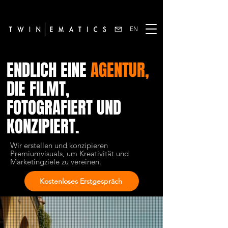
EN
ENDLICH EINE
AGENTUR,
DIE FILMT,
FOTOGRAFIERT UND
KONZIPIERT.
Wir erstellen und konzipieren
Premiumvisuals, um Kreativität und
Marketingziele zu vereinen.
Kostenloses Erstgespräch