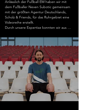
Anlässlich der Fußball EM haben wir mit 
dem Fußballer Neven Subotic gemeinsam 
mit der größten Agentur Deutschlands, 
Scholz & Friends, für das Ruhrgebiet eine 
Videoreihe erstellt. 

Durch unsere Expertise konnten wir aus 
einer Reihe berühmter Fußballzitate, visuell 
beeindruckende Videos produzieren, die 
vor Allem eins geschafft haben: massiv 
Klicks zu generieren. Aktuell wurden die 
Videos mehr als 10.000.000 mal geschaut 
und waren damit ein voller Erfolg für 
unseren Kunden. 

Das Ergebnis: Genau zum Fußballfieber 
konnten wir mit einer Reihe von Werbungen 
und Interviews Aufmerksamkeit für die 
Möglichkeiten der Metropole Ruhr 
generieren.