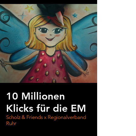
schon schweren Geschäftsalltag zumindest 
das Entgegennehmen von Zahlungen mit 
Flatpay leicht und angenehm ist. Mit diesen 
beiden Werbespots konnten wir wir die 
Leistungen von Flatpay unzähligen 
Selbstständigen in ganz Europa näher 
bringen.
10 Millionen
Klicks für die EM
Scholz & Friends x Regionalverband
Ruhr