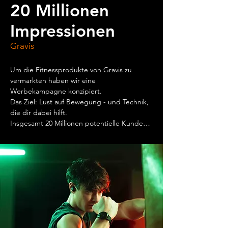
20 Millionen
Impressionen
Gravis
Um die Fitnessprodukte von Gravis zu 
vermarkten haben wir eine 
Werbekampagne konzipiert. 

Das Ziel: Lust auf Bewegung - und Technik, 
die dir dabei hilft. 

Insgesamt 20 Millionen potentielle Kunden 
konnten in ganz Deutschland auf Social-
Media, im Web und sogar auf Werbetafeln 
die Kampagne bestaunen. 

Das Ergebnis: Der Kunde konnte mit der 
Kampagne einen erhebliche 
Umsatzsteigerung direkt im 
Weihnachtsgeschäft verbuchen.