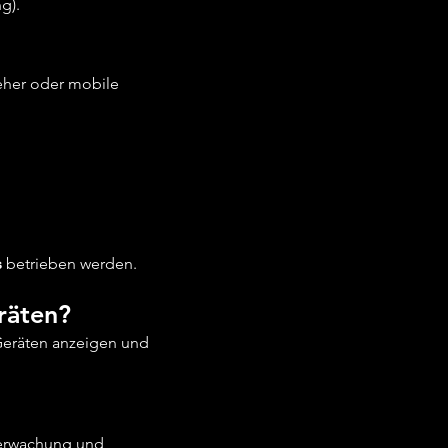
g).
seher oder mobile
s
betrieben werden.
räten?
Geräten anzeigen und
erwachung und