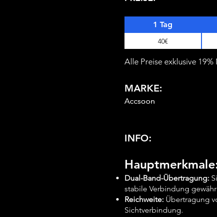
1 Tag
40€
Alle Preise exklusive 19
MARKE:
Accsoon
Accsoon
INFO:
Hauptmerkmale
Dual-Band-Übertragung:
S
stabile Verbindung gewährl
Reichweite:
Übertragung vo
Sichtverbindung.