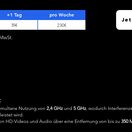
+1 Tag
pro Woche
Jet
35€
230€
% MwSt.
:
imultane Nutzung von
2,4 GHz
und
5 GHz
, wodurch Interferenz
eistet wird.
n HD-Videos und Audio über eine Entfernung von bis zu
350 