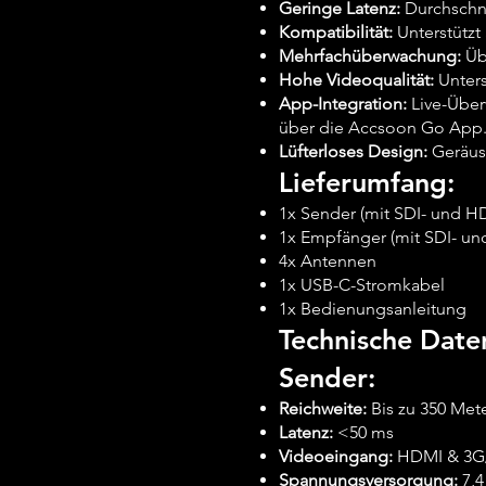
Geringe Latenz:
Durchschni
Kompatibilität:
Unterstützt
Mehrfachüberwachung:
Üb
Hohe Videoqualität:
Unters
App-Integration:
Live-Über
über die Accsoon Go App
Lüfterloses Design:
Geräus
Lieferumfang:
1x Sender (mit SDI- und H
1x Empfänger (mit SDI- u
4x Antennen
1x USB-C-Stromkabel
1x Bedienungsanleitung
Technische Date
Sender:
Reichweite:
Bis zu 350 Met
Latenz:
<50 ms
Videoeingang:
HDMI & 3G
Spannungsversorgung:
7,4