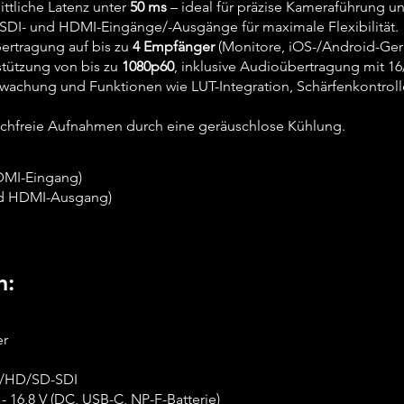
ttliche Latenz unter
50 ms
– ideal für präzise Kameraführung 
 SDI- und HDMI-Eingänge/-Ausgänge für maximale Flexibilität.
ertragung auf bis zu
4 Empfänger
(Monitore, iOS-/Android-Gerä
tützung von bis zu
1080p60
, inklusive Audioübertragung mit 16/
wachung und Funktionen wie LUT-Integration, Schärfenkontrol
.
chfreie Aufnahmen durch eine geräuschlose Kühlung.
DMI-Eingang)
nd HDMI-Ausgang)
n:
er
/HD/SD-SDI
 - 16,8 V (DC, USB-C, NP-F-Batterie)