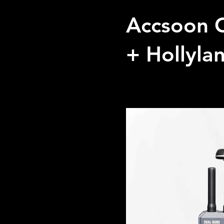
Accsoon C
+ Hollyla