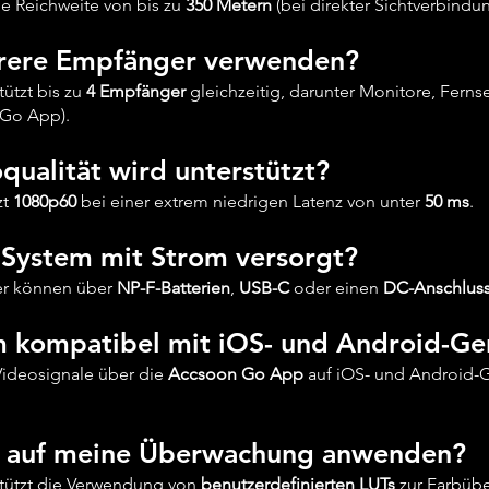
ne Reichweite von bis zu
350 Metern
(bei direkter Sichtverbindun
hrere Empfänger verwenden?
tützt bis zu
4 Empfänger
gleichzeitig, darunter Monitore, Fern
 Go App).
qualität wird unterstützt?
zt
1080p60
bei einer extrem niedrigen Latenz von unter
50 ms
.
 System mit Strom versorgt?
er können über
NP-F-Batterien
,
USB-C
oder einen
DC-Anschlus
em kompatibel mit iOS- und Android-Ge
Videosignale über die
Accsoon Go App
auf iOS- und Android-
Ts auf meine Überwachung anwenden?
stützt die Verwendung von
benutzerdefinierten LUTs
zur Farbüb