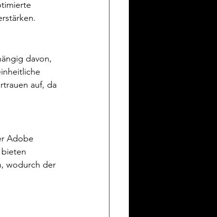
timierte 
erstärken.
hängig davon, 
nheitliche 
trauen auf, da 
er Adobe 
 bieten 
n, wodurch der 