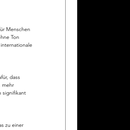
 für Menschen 
ohne Ton 
nternationale 
für, dass 
, mehr 
signifikant 
s zu einer 