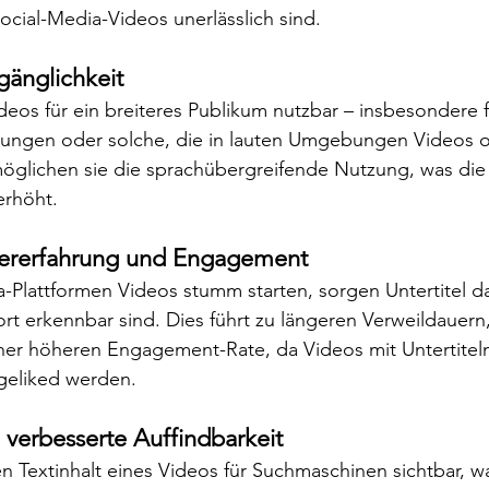
Social-Media-Videos unerlässlich sind.
änglichkeit
deos für ein breiteres Publikum nutzbar – insbesondere
gungen oder solche, die in lauten Umgebungen Videos 
glichen sie die sprachübergreifende Nutzung, was die i
erhöht.
zererfahrung und Engagement
a-Plattformen Videos stumm starten, sorgen Untertitel da
rt erkennbar sind. Dies führt zu längeren Verweildauern
ner höheren Engagement-Rate, da Videos mit Untertiteln 
 geliked werden.
 verbesserte Auffindbarkeit
n Textinhalt eines Videos für Suchmaschinen sichtbar, wa