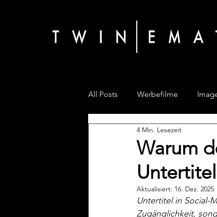
All Posts
Werbefilme
Image
4 Min. Lesezeit
Warum de
Untertite
Aktualisiert:
16. Dez. 2025
Untertitel in Social-
Zugänglichkeit, sond