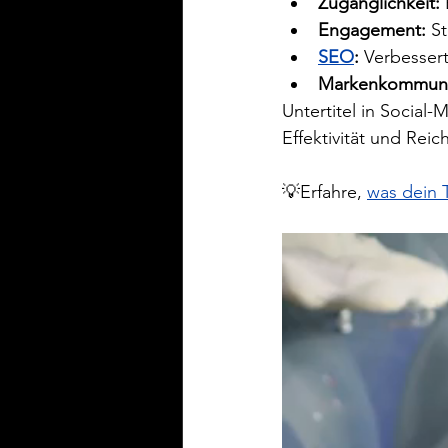
Zugänglichkeit:
Engagement:
 S
SEO
:
 Verbesser
Markenkommuni
Untertitel in Social
Effektivität und Reic
💡Erfahre, 
was dein 