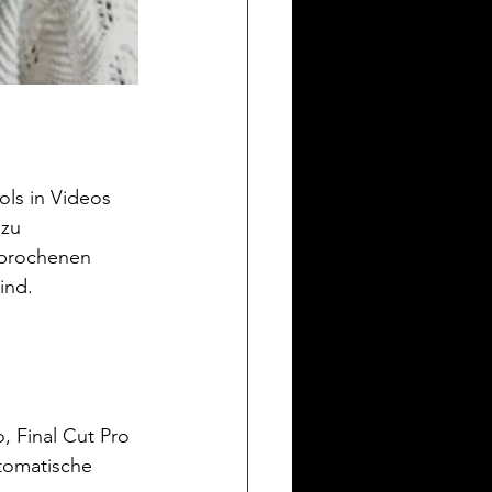
ls in Videos 
zu 
sprochenen 
ind.
, Final Cut Pro 
utomatische 