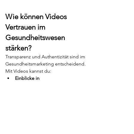
Wie können Videos 
Vertrauen im 
Gesundheitswesen 
stärken?
Transparenz und Authentizität sind im 
Gesundheitsmarketing entscheidend. 
Mit Videos kannst du:
Einblicke in 
Behandlungsabläufe
 geben und 
Ängste abbauen.
Erfahrungen von Patienten
 teilen 
und deine Glaubwürdigkeit 
stärken.
Experteninterviews
 nutzen, um 
deine Kompetenz zu untermauern.