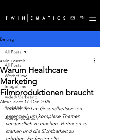
EN
Beitrag
All Posts
4 Min. Lesezeit
All Posts
Warum Healthcare
Werbefilme
Marketing
Imagefilme
Filmproduktionen braucht
Video-Marketing
Aktualisiert:
17. Dez. 2025
Social Media
Videos sind im Gesundheitswesen 
essenziell, um komplexe Themen 
Videoproduktion
verständlich zu machen, Vertrauen zu 
stärken und die Sichtbarkeit zu 
erhöhen. Professionelle 