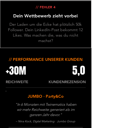
// FEHLER 4
Dein Wettbewerb zieht vorbei
Der Laden um die Ecke hat plötzlich 50k
Follower. Dein LinkedIn-Post bekommt 12
Likes. Was machen die, was du nicht
machst?
// PERFORMANCE UNSERER KUNDEN
5,0
+30M
REICHWEITE
KUNDENREZENSION
JUMBO · Party&Co
"In 6 Monaten mit Twinematics haben
wir mehr Reichweite generiert als im
ganzen Jahr davor."
– Nina Kock, Digital Marketing · Jumbo Group