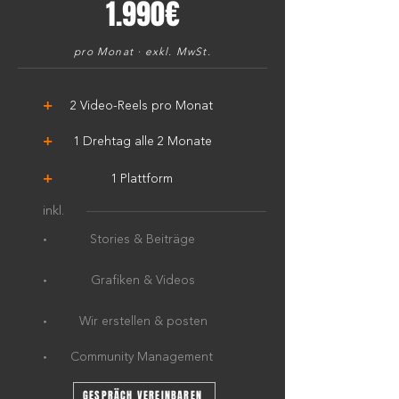
1.990€
pro Monat · exkl. MwSt.
+
2 Video-Reels pro Monat
+
1 Drehtag alle 2 Monate
+
1 Plattform
inkl.
·
Stories & Beiträge
·
Grafiken & Videos
·
Wir erstellen & posten
·
Community Management
GESPRÄCH VEREINBAREN