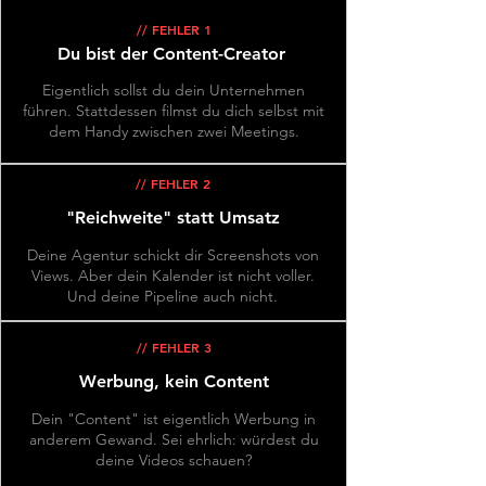
// FEHLER 1
Du bist der Content-Creator
Eigentlich sollst du dein Unternehmen
führen. Stattdessen filmst du dich selbst mit
dem Handy zwischen zwei Meetings.
// FEHLER 2
"Reichweite" statt Umsatz
Deine Agentur schickt dir Screenshots von
Views. Aber dein Kalender ist nicht voller.
Und deine Pipeline auch nicht.
// FEHLER 3
Werbung, kein Content
Dein "Content" ist eigentlich Werbung in
anderem Gewand. Sei ehrlich: würdest du
deine Videos schauen?