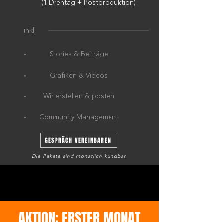
(1 Drehtag + Postproduktion)
inkl.
·
Stories & Beiträge
·
Grafiken & Videos
·
Wir erstellen & posten
·
Community Management
GESPRÄCH VEREINBAREN
Die Pakete sind monatlich kündbar.
AKTION: ERSTER MONAT