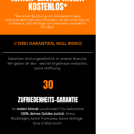
KOSTENLOS*
*Bei einer Buchung von mindestens zwei
aufeinanderfolgenden Monaten, ist der erste Monat
kostenlos. Die Verträge sind weiterhin monatlich
kündbar.
// DREI GARANTIEN, NULL RISIKO
Garantien sind ungewöhnlich in unserer Branche.
Wir geben dir drei - weil wir Ergebnisse verkaufen,
keine Hoffnung.
30
ZUFRIEDENHEITS-GARANTIE
Im
ersten Monat
unzufrieden? Du bekommst
100% deines Geldes zurück.
Keine
Rückfragen, keine Formulare, keine Verträge.
Eine E-Mail reicht.