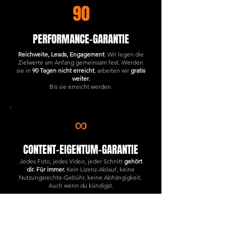
90
PERFORMANCE-GARANTIE
Reichweite, Leads, Engagement
: Wir legen die
Zielwerte am Anfang gemeinsam fest. Werden
sie in
90 Tagen nicht erreicht
, arbeiten wir
gratis
weiter.
Bis sie erreicht werden.
∞
CONTENT-EIGENTUM-GARANTIE
Jedes Foto, jedes Video, jeder Schnitt
gehört
dir. Für immer.
Kein Lizenz-Ablauf, keine
Nutzungsrechte-Gebühr, keine Abhängigkeit.
Auch wenn du kündigst.