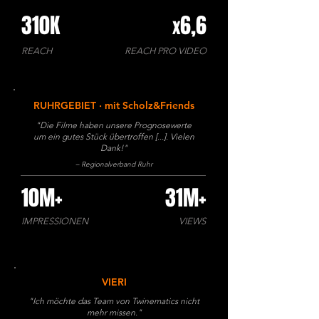
310K
6,6
x
REACH
REACH PRO VIDEO
RUHRGEBIET · mit Scholz&Friends
"Die Filme haben unsere Prognosewerte
um ein gutes Stück übertroffen [...]. Vielen
Dank!"
– Regionalverband Ruhr
10M+
31M+
IMPRESSIONEN
VIEWS
VIERI
"Ich möchte das Team von Twinematics nicht
mehr missen."