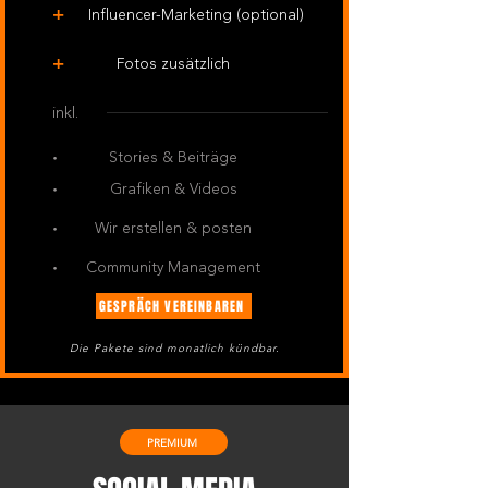
+
Influencer-Marketing (optional)
+
Fotos zusätzlich
inkl.
·
Stories & Beiträge
·
Grafiken & Videos
·
Wir erstellen & posten
·
Community Management
GESPRÄCH VEREINBAREN
Die Pakete sind monatlich kündbar.
PREMIUM