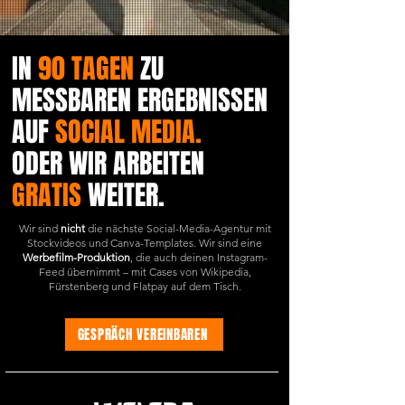
IN
90 TAGEN
ZU
MESSBAREN ERGEBNISSEN
AUF
SOCIAL MEDIA.
ODER WIR ARBEITEN
GRATIS
WEITER.
Wir sind
nicht
die nächste Social-Media-Agentur mit
Stockvideos und Canva-Templates. Wir sind eine
Werbefilm-Produktion
, die auch deinen Instagram-
Feed übernimmt – mit Cases von Wikipedia,
Fürstenberg und Flatpay auf dem Tisch.
GESPRÄCH VEREINBAREN