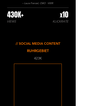
– Laura Frenzel, CMO · VIERI
430K+
10
x
VIEWS
KLICKRATE
// SOCIAL MEDIA CONTENT
RUHRGEBIET
423K