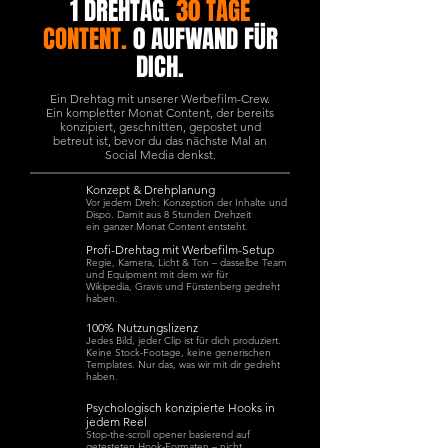
1 DREHTAG.
30 TAGE
CONTENT.
0 AUFWAND FÜR
DICH.
Ein Drehtag mit unserer Werbefilm-Crew.
Ein kompletter Monat Content, der bereits
konzipiert, geschnitten, gepostet und
betreut ist, bevor du das nächste Mal an
Social Media denkst.
Konzept & Drehplanung
Vor jedem Dreh: Konzeption der Inhalte und
Dispo. Damit aus 8 Stunden Drehzeit
ein ganzer Monat Content entsteht.
Profi-Drehtag mit Werbefilm-Setup
Regie, Kamera, Licht & Ton – dasselbe Team
und Equipment mit dem wir für
Wikipedia, Gravis und Fürstenberg gedreht
haben.
100% Nutzungslizenz
Jedes Bild, jeder Clip ist für dich produziert.
Keine Stock-Footage, keine generischen
Templates. Nur das, was wir mit dir gedreht
haben.
Psychologisch konzipierte Hooks in
jedem Reel
Stop-the-scroll opener basierend auf
getesteten Hook-Formaten – nicht