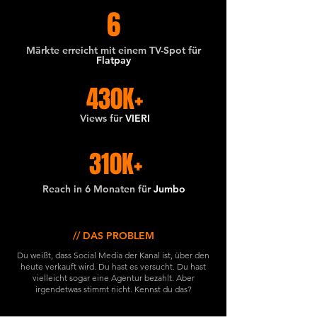
6
Märkte erreicht mit einem TV-Spot für
Flatpay
430K+
Views für
VIERI
310K+
Reach in 6 Monaten ​für
Jumbo
// DAS PROBLEM
Du weißt, dass Social Media der Kanal ist, über den
heute verkauft wird. Du hast es versucht. Du hast
vielleicht sogar eine Agentur bezahlt. Aber
irgendetwas stimmt nicht. Kennst du das?