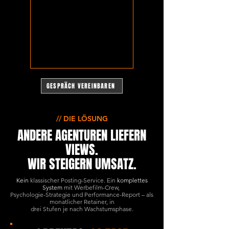
GESPRÄCH VEREINBAREN
// DIE LÖSUNG
ANDERE AGENTUREN LIEFERN
VIEWS.
WIR STEIGERN UMSATZ.
Kein
klassischer Posting-Service. Ein
komplettes
System
mit Werbefilm-Crew,
Psychologie-Strategie und Performance-Report – als
monatlicher Retainer, in
drei Stufen je nach Wachstumsphase.