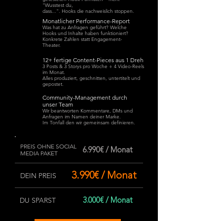
"Wusstest du,
dass...". Hooks die nachweislich stoppen.
Monatlicher Performance-Report
Was hat zu Anfragen geführt? Welche
Hooks und Inhalte haben funktioniert?
Konkrete Zahlen statt Engagement-
Theater.
12+ fertige Content-Pieces aus 1 Dreh
3 Posts & 3 Storys pro Woche + 4 Video-Reels
im Monat.
Alles produziert, geschnitten, untertitelt und
gepostet.
Community-Management durch
unser Team
Wir beantworten Kommentare, DMs und
Anfragen im Namen deiner Marke.
Im Tonfall den wir gemeinsam definieren.
PREIS OHNE SOCIAL
6.990€ / Monat
MEDIA PAKET
3.990€ / Monat
DEIN PREIS
3.000€ / Monat
DU SPARST