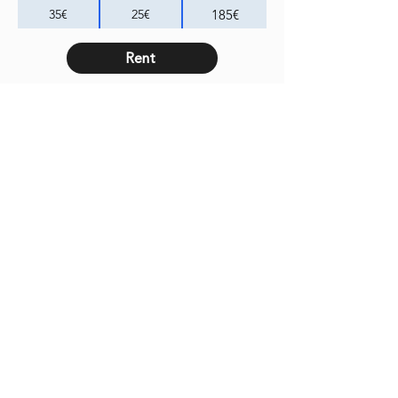
35€
25€
185€
Rent
Home
Portfolio
Social Media
Cases
Über uns
Kontakt
Jobs