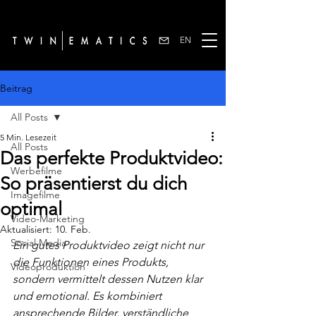
EN
Beitrag
All Posts
5 Min. Lesezeit
All Posts
Das perfekte Produktvideo:
Werbefilme
So präsentierst du dich
Imagefilme
optimal
Video-Marketing
Aktualisiert:
10. Feb.
Social Media
Ein gutes Produktvideo zeigt nicht nur 
die Funktionen eines Produkts, 
Videoproduktion
sondern vermittelt dessen Nutzen klar 
und emotional. Es kombiniert 
ansprechende Bilder, verständliche 