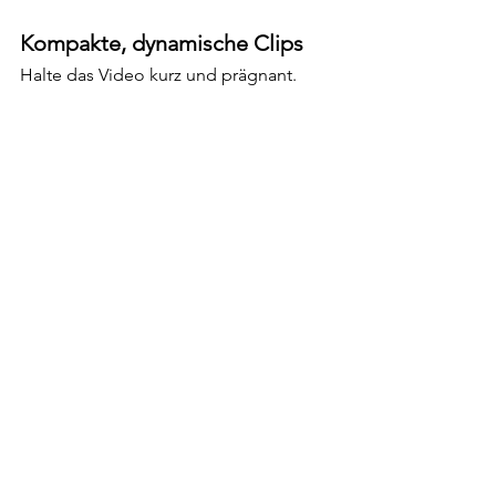
Kompakte, dynamische Clips
Halte das Video kurz und prägnant. 
Vermeide langatmige Erklärungen und 
setze auf dynamische Schnitte sowie 
verschiedene Kameraperspektiven, um 
das Interesse zu halten.
Emotionen gezielt einsetzen
Nutze Storytelling, Musik und visuelle 
Elemente, um Gefühle wie Freude 
oder Vertrauen zu wecken. Emotionale 
Videos bleiben länger im Gedächtnis 
und schaffen eine starke 
Markenbindung.
Authentizität bewahren
Echte Kundenbewertungen oder 