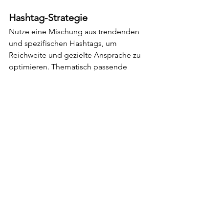
Hashtag-Strategie
Nutze eine Mischung aus trendenden 
und spezifischen Hashtags, um 
Reichweite und gezielte Ansprache zu 
optimieren. Thematisch passende 
Hashtags verbessern die Auffindbarkeit 
und erhöhen das Engagement deiner 
Zielgruppe.
Best Practices für TikTok- 
und Reels-Content
Best Practice
Beschreibung
Tipps zur 
Umsetzung
Authentizität
Echte 
Setze auf 