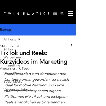
EN
Beitrag
All Posts
5 Min. Lesezeit
All Posts
TikTok und Reels:
Werbefilme
Kurzvideos im Marketing
Imagefilme
Aktualisiert:
9. Feb.
Video-Marketing
Kurzvideos sind zum dominierenden 
Content-Format geworden, da sie sich 
Social Media
ideal für mobile Nutzung und kurze 
Videoproduktion
Aufmerksamkeitsspannen eignen. 
Plattformen wie TikTok und Instagram 
Reels ermöglichen es Unternehmen, 