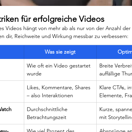
iken für erfolgreiche Videos
s Videos hängt von mehr ab als nur von der Anzahl der 
en dir, Reichweite und Wirkung messbar zu verbessern:
Was sie zeigt
Optim
Wie oft ein Video gestartet 
Breite Verbre
wurde
auffällige Thu
Likes, Kommentare, Shares 
Klare CTAs, in
– also Interaktionen
Elemente, Fra
Watch 
Durchschnittliche 
Kurze, spanne
Betrachtungszeit
mit Storytelli
iew-
Wie viel Prozent des 
Absprünge an