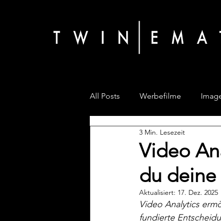
All Posts
Werbefilme
Image
3 Min. Lesezeit
Video Ana
du deine
Aktualisiert:
17. Dez. 2025
Video Analytics ermö
fundierte Entscheid