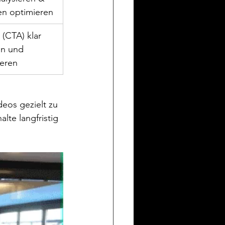
len optimieren
 (CTA) klar 
n und 
ieren
deos gezielt zu 
lte langfristig 