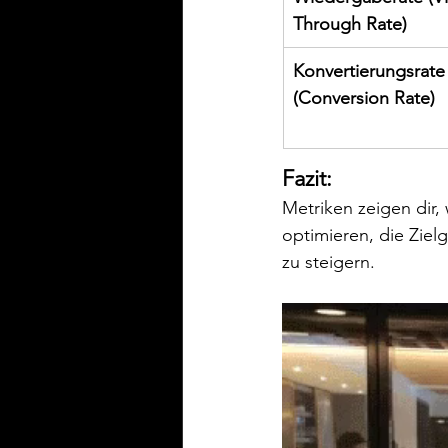
Through Rate)
Konvertierungsrate
(Conversion Rate)
Fazit:
Metriken zeigen dir, 
optimieren, die Zielg
zu steigern.