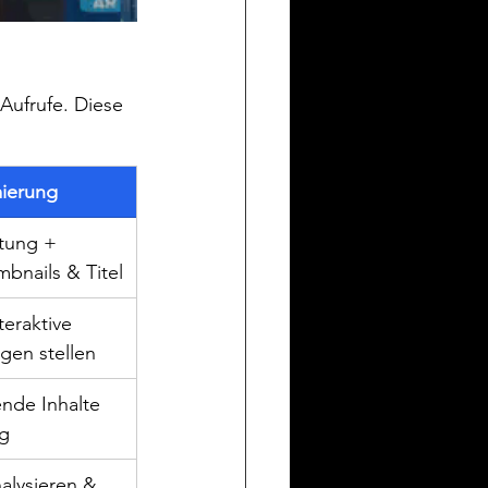
Aufrufe. Diese 
ierung
itung + 
mbnails & Titel
teraktive 
gen stellen
nde Inhalte 
ng
alysieren & 