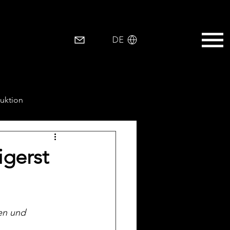
EN
DE
uktion
igerst
en und 