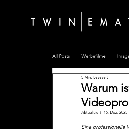
All Posts
Werbefilme
Image
5 Min. Lesezeit
Warum ist
Videopro
Aktualisiert:
16. Dez. 2025
Eine professionelle 