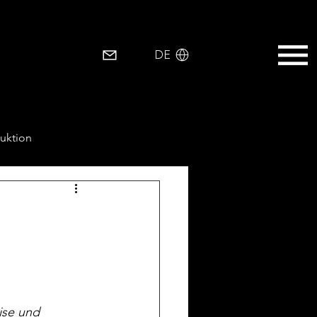
EN
DE
uktion
ise und 