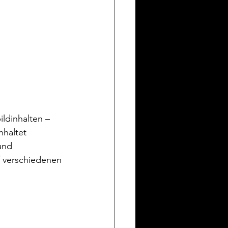
ldinhalten – 
haltet 
und 
uf verschiedenen 