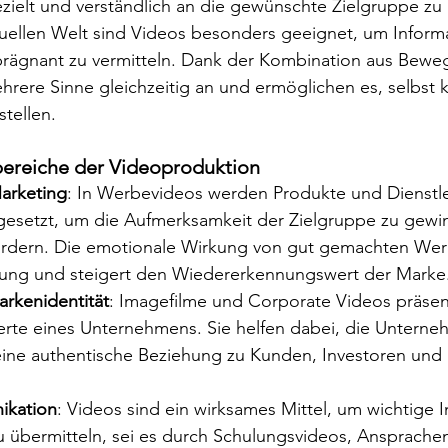
zielt und verständlich an die gewünschte Zielgruppe zu ü
uellen Welt sind Videos besonders geeignet, um Informa
 prägnant zu vermitteln. Dank der Kombination aus Beweg
hrere Sinne gleichzeitig an und ermöglichen es, selbst
stellen.
zbereiche der Videoproduktion
arketing
: In Werbevideos werden Produkte und Dienstl
e gesetzt, um die Aufmerksamkeit der Zielgruppe zu gew
ördern. Die emotionale Wirkung von gut gemachten Werb
ung und steigert den Wiedererkennungswert der Marke
rkenidentität
: Imagefilme und Corporate Videos präsen
rte eines Unternehmens. Sie helfen dabei, die Unterneh
eine authentische Beziehung zu Kunden, Investoren und 
ikation
: Videos sind ein wirksames Mittel, um wichtige 
zu übermitteln, sei es durch Schulungsvideos, Ansprache