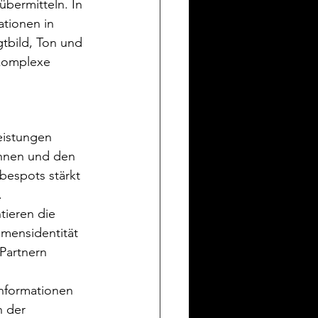
bermitteln. In 
tionen in 
tbild, Ton und 
 komplexe 
eistungen 
innen und den 
espots stärkt 
.
tieren die 
mensidentität 
Partnern 
Informationen 
n der 