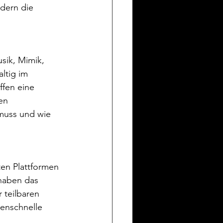
rdern die 
sik, Mimik, 
ltig im 
fen eine 
en 
muss und wie 
ten Plattformen 
 haben das 
 teilbaren 
enschnelle 