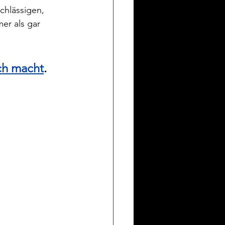
chlässigen, 
er als gar 
ch macht
.