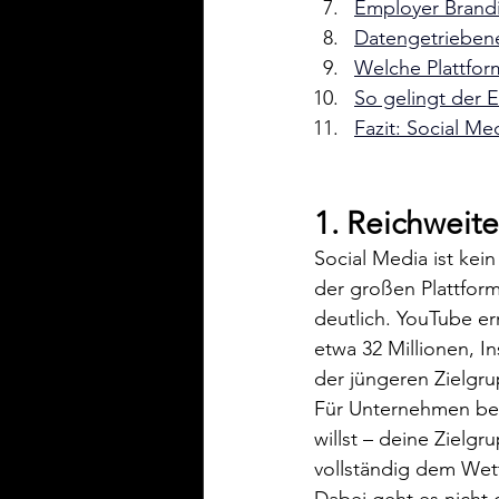
Employer Brandi
Datengetriebene
Welche Plattform
So gelingt der Ei
Fazit: Social Med
1. Reichweite
Social Media ist ke
der großen Plattform
deutlich. YouTube er
etwa 32 Millionen, I
der jüngeren Zielgr
Für Unternehmen bed
willst – deine Zielgr
vollständig dem We
Dabei geht es nicht 