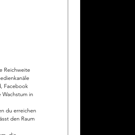
e Reichweite 
Medienkanäle 
d, Facebook 
te Wachstum in 
en du erreichen 
rlässt den Raum 
um, die 