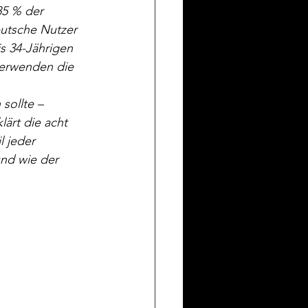
85 % der 
eutsche Nutzer 
s 34-Jährigen 
verwenden die 
sollte – 
lärt die acht 
 jeder 
und wie der 