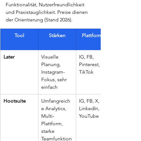
Funktionalität, Nutzerfreundlichkeit 
und Praxistauglichkeit. Preise dienen 
der Orientierung (Stand 2026).
Tool
Stärken
Plattformen
Later
Visuelle 
IG, FB, 
Planung, 
Pinterest, 
Instagram-
TikTok
Fokus, sehr 
einfach
Hootsuite
Umfangreich
IG, FB, X, 
e Analytics, 
LinkedIn, 
Multi-
YouTube
Plattform, 
starke 
Teamfunktion