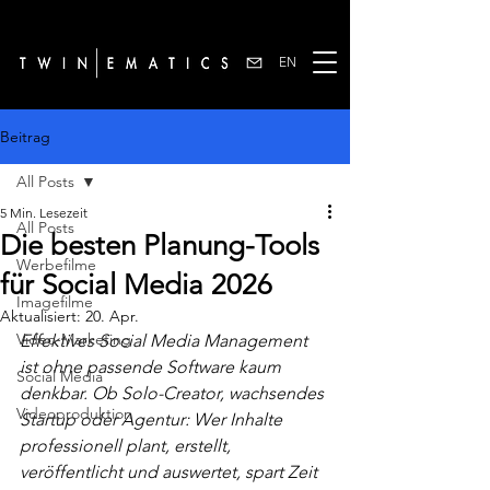
EN
Beitrag
All Posts
5 Min. Lesezeit
All Posts
Die besten Planung-Tools
Werbefilme
für Social Media 2026
Imagefilme
Aktualisiert:
20. Apr.
Video-Marketing
Effektives Social Media Management 
ist ohne passende Software kaum 
Social Media
denkbar. Ob Solo-Creator, wachsendes 
Videoproduktion
Startup oder Agentur: Wer Inhalte 
professionell plant, erstellt, 
veröffentlicht und auswertet, spart Zeit 