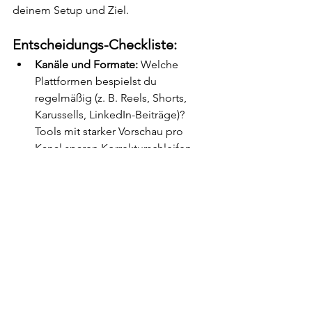
deinem Setup und Ziel. 
Entscheidungs-Checkliste:
Kanäle und Formate:
 Welche 
Plattformen bespielst du 
regelmäßig (z. B. Reels, Shorts, 
Karussells, LinkedIn-Beiträge)? 
Tools mit starker Vorschau pro 
Kanal sparen Korrekturschleifen.
Teamgröße und Prozesse:
 Solo-
Creator brauchen einfache 
Planung und solide Reports. 
Teams benötigen Rollen, 
Freigaben, Kommentarfunktionen 
und Versionierung.
Content-Volumen:
 Bei hohem 
Output sind Bulk-Upload, 
Vorlagen, Asset-Bibliotheken und 