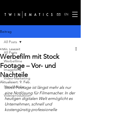
EN
Beitrag
All Posts
4 Min. Lesezeit
All Posts
Werbefilm mit Stock
Werbefilme
Footage – Vor- und
Imagefilme
Nachteile
Video-Marketing
Aktualisiert:
9. Feb.
Social Media
Stock Footage ist längst mehr als nur 
eine Notlösung für Filmemacher. In der 
Videoproduktion
heutigen digitalen Welt ermöglicht es 
Unternehmen, schnell und 
kostengünstig professionelle 